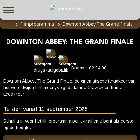
Filmprogramma
Downton Abbey The Grand Finale
FILMPROGRAMMA
Actueel filmaanbod
DOWNTON ABBEY: THE GRAND FINALE
Aanmelden filmprogramma
Kinderfeestjes
Privébioscoop of zaalhuur
Drama
•
02:04:00
Downton Abbey: The Grand Finale, de cinematische terugkeer van
ABONNEMENT
het wereldwijde fenomeen, volgt de familie Crawley en hun
Alle informatie
personeel terwijl ze de jaren 30 ingaan. Terwijl de geliefde
personages uitzoeken hoe ze Downton Abbey de toekomst in
Abonnement afsluiten
moeten loodsen, moeten ze verandering omarmen en een nieuw
Te zien vanaf 11 september 2025
Inlog voor abonnees
hoofdstuk verwelkomen.
Schrijf u in voor het filmprogramma per e-mail en u bent als eerste
CADEAUTIPS
op de hoogte.
Cadeaukaart kopen