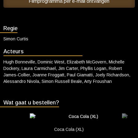
Filmprogramma per e-mail ontvangen
Cadeaukaart saldo
Abonnement cadeau geven
Regie
ONZE BIOSCOOP
Simon Curtis
Ons serviceconcept
Club Lounge en balkon
Acteurs
Eten en drinken
Hugh Bonneville, Dominic West, Elizabeth McGovern, Michelle
Dockery, Laura Carmichael, Jim Carter, Phyllis Logan, Robert
Vacatures
James-Collier, Joanne Froggatt, Paul Giamatti, Joely Richardson,
Alessandro Nivola, Simon Russell Beale, Arty Froushan
PRAKTISCH
Openingstijden
Wat gaat u bestellen?
Contact
Tarieven
Parkeren en OV
Coca Cola (XL)