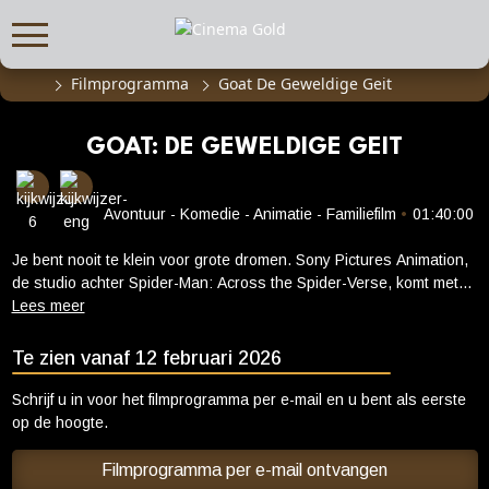
Filmprogramma
Goat De Geweldige Geit
FILMPROGRAMMA
Actueel filmaanbod
GOAT: DE GEWELDIGE GEIT
Aanmelden filmprogramma
Kinderfeestjes
Avontuur - Komedie - Animatie - Familiefilm
•
01:40:00
Privébioscoop of zaalhuur
Je bent nooit te klein voor grote dromen. Sony Pictures Animation,
de studio achter Spider-Man: Across the Spider-Verse, komt met
ABONNEMENT
Goat: De Geweldige Geit een originele actiekomedie voor de hele
Alle informatie
familie die zich afspeelt in een dierenwereld. De film gaat over Will,
een kleine geit met grote ambities, die de uitzonderlijke kans krijgt
Abonnement afsluiten
Te zien vanaf 12 februari 2026
om mee te doen met de profs in de ROAR-competitie – een ruwe,
Inlog voor abonnees
gemengde balsport waar de snelste, stoerste dieren ter wereld in
Schrijf u in voor het filmprogramma per e-mail en u bent als eerste
uitblinken. Wills nieuwe teamgenoten zijn niet bepaald blij met een
op de hoogte.
CADEAUTIPS
kleine geit in het team, maar Will is vastbesloten om de sport op
z’n kop te zetten en voor eens en altijd te bewijzen dat “kleintjes
Filmprogramma per e-mail ontvangen
Cadeaukaart kopen