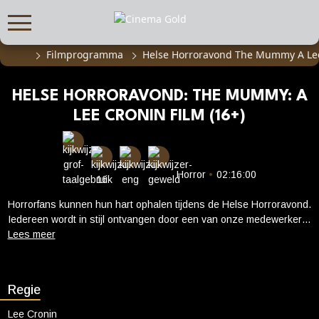
Filmprogramma
Helse Horroravond The Mummy A Lee
FILMPROGRAMMA
Actueel filmaanbod
HELSE HORRORAVOND: THE MUMMY: A
Aanmelden filmprogramma
LEE CRONIN FILM (16+)
Kinderfeestjes
Privébioscoop of zaalhuur
Horror
•
02:16:00
ABONNEMENT
Horrorfans kunnen hun hart ophalen tijdens de Helse Horroravond.
Alle informatie
Iedereen wordt in stijl ontvangen door een van onze medewerkers
Abonnement afsluiten
met een angstaanjagend drankje. Tijdens de film gaan we rond met
een hapje en aan het eind van de avond ontvangt iedereen een
Inlog voor abonnees
griezelige attentie. --- Na het enorme succes van Evil Dead Rise
stort schrijver/regisseur Lee Cronin zich met een gedurfde
Regie
CADEAUTIPS
hervertelling op een van de meest legendarische horrorverhalen
aller tijden: The Mummy: A Lee Cronin Film. De jonge dochter van
Cadeaukaart kopen
Lee Cronin