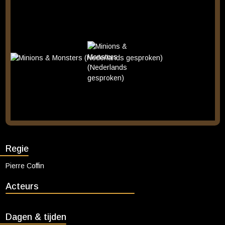
genomineerde Pierre Coffin, een van de regisseurs van de eerste
drie Despicable Me-films en de eerste Minions-film. Coffin spreekt
ook al sinds hun filmdebuut in 2010 de stemmetjes van de Minions
in. Het scenario is geschreven door Brian Lynch (Minions, The
Secret Life of Pets-films) en Pierre Coffin en de film wordt
geproduceerd door de voor een Academy Award® genomineerde
oprichter en CEO van Illumination Chris Meledandri en door Bill
Ryan (uitvoerend producent The Super Mario Bros. Movie). De
uitvoerend producent is Brian Lynch. Ruim tien jaar na hun
ontstaan zijn de Minions uitgegroeid tot de meest iconische
animatiefiguurtjes van hun generatie. Ze zijn wereldwijd bekend,
populair bij fans van alle leeftijden en hebben ervoor gezorgd dat
de films van Despicable Me en Minions wereldwijd meer dan 5,6
miljard hebben opgebracht aan ticketverkoop.
Regie
Pierre Coffin
Acteurs
Dagen & tijden