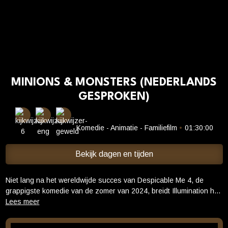
Cadeaukaart saldo
Abonnement cadeau geven
ONZE BIOSCOOP
Ons serviceconcept
MINIONS & MONSTERS (NEDERLANDS
Club Lounge en balkon
GESPROKEN)
Eten en drinken
Vacatures
Komedie - Animatie - Familiefilm
•
01:30:00
PRAKTISCH
Bekijk dagen en tijden
Openingstijden
Contact
Niet lang na het wereldwijde succes van Despicable Me 4, de
Tarieven
grappigste komedie van de zomer van 2024, breidt Illumination hun
vrolijke animatie-universum uit met Minions & Monsters, een nieuw
Parkeren en OV
hoofdstuk in de grootste animatiefranchise ooit. Minions &
Monsters wordt geregisseerd door de voor een Academy Award®