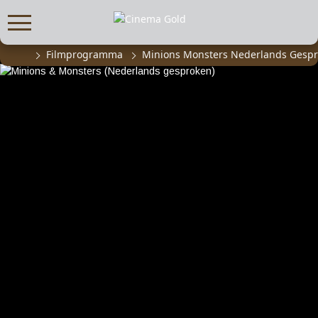
Filmprogramma
Minions Monsters Nederlands Gesp
FILMPROGRAMMA
Actueel filmaanbod
Aanmelden filmprogramma
Kinderfeestjes
Privébioscoop of zaalhuur
ABONNEMENT
Alle informatie
Abonnement afsluiten
Inlog voor abonnees
CADEAUTIPS
Cadeaukaart kopen