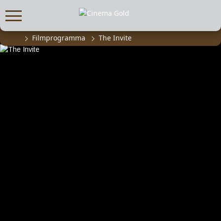
Filmprogramma
The Invite
FILMPROGRAMMA
Actueel filmaanbod
Aanmelden filmprogramma
Kinderfeestjes
Privébioscoop of zaalhuur
ABONNEMENT
Alle informatie
Abonnement afsluiten
Inlog voor abonnees
CADEAUTIPS
Cadeaukaart kopen