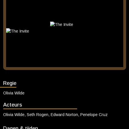
etentje, ziet Joe dit als dé uitgelezen kans om hen te confronteren.
Wat volgt is een avond vol onverwachte wendingen, die geen van
hen snel zal vergeten… Filmmaker en actrice Olivia Wilde
(Booksmart, Don’t Worry Darling) en scenarioschrijvers Will
McCormack en Rashida Jones baseerden zich voor deze
vlijmscherpe komedie op de Spaanse film Sentimental, die al in
meerdere landen een remake kreeg. The Invite is een hilarisch en
aangrijpend portret over seks, relaties en het huwelijk en zet de
kijker continu op het verkeerde been. De film werd dan ook laaiend
enthousiast ontvangen tijdens de wereldpremière in Sundance.
Regie
Olivia Wilde
Acteurs
Olivia Wilde, Seth Rogen, Edward Norton, Penelope Cruz
Dagen & tijden