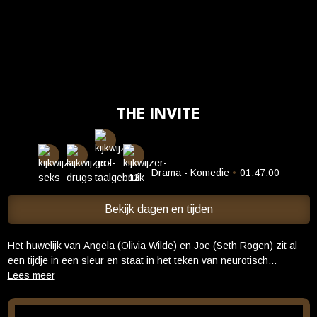
Cadeaukaart saldo
Abonnement cadeau geven
ONZE BIOSCOOP
Ons serviceconcept
THE INVITE
Club Lounge en balkon
Eten en drinken
Vacatures
Drama - Komedie
•
01:47:00
PRAKTISCH
Bekijk dagen en tijden
Openingstijden
Contact
Het huwelijk van Angela (Olivia Wilde) en Joe (Seth Rogen) zit al
Tarieven
een tijdje in een sleur en staat in het teken van neurotisch
gekibbel. Hun excentrieke bovenburen Hawk (Edward Norton) en
Parkeren en OV
Pina (Penélope Cruz) blijken vooral ‘s nachts bijzonder actief, tot
grote ergernis van Joe. Wanneer Angela hen uitnodigt voor een