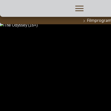
Filmprogra
FILMPROGRA
Actueel filma
Aanmelden
filmprogramm
Kinderfeestjes
Privébioscoop 
ABONNEMENT
Alle informatie
Abonnement af
Inlog voor ab