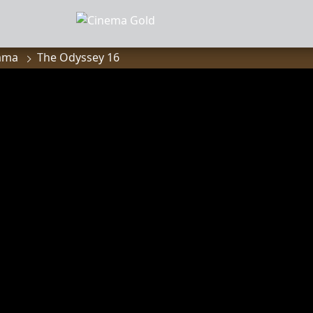
mma
The Odyssey 16
MMA
anbod
a
of zaalhuur
sluiten
onnees