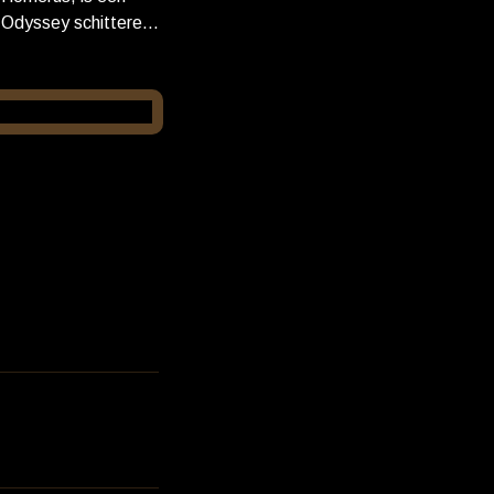
e Odyssey schitteren
er Nolan voor hun