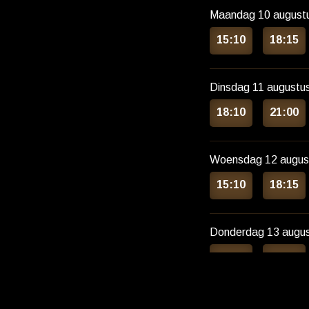
Maandag 10 august
15:10
18:15
Dinsdag 11 augustu
18:10
21:00
Woensdag 12 augus
15:10
18:15
Donderdag 13 augu
14:50
18:15
Andere kee