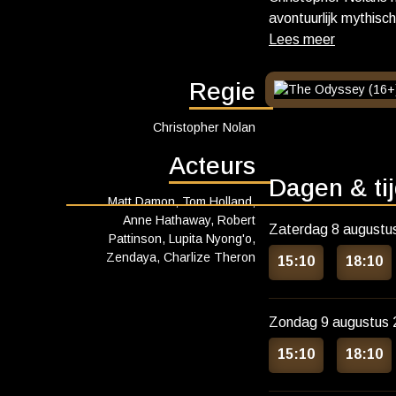
avontuurlijk mythisc
Matt Damon, Tom Holland, 
Charlize Theron. T
filmproductiebedrijf
Regie
Christopher Nolan
Acteurs
Dagen & ti
Matt Damon, Tom Holland,
Anne Hathaway, Robert
Zaterdag 8 augustu
Pattinson, Lupita Nyong'o,
Zendaya, Charlize Theron
15:10
18:10
Zondag 9 augustus 
15:10
18:10