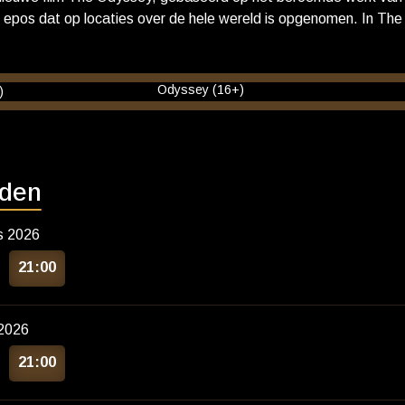
h epos dat op locaties over de hele wereld is opgenomen. In Th
Anne Hathaway, Robert Pattinson en Lupita Nyong'o, met Zendaya en
he Odyssey wordt geproduceerd door Emma Thomas en Christoph
 Syncopy. Thomas Hayslip is uitvoerend producent.
jden
s 2026
21:00
2026
21:00