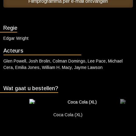
blijven, levert meer prijzengeld op. Bens koppigheid, instinct en
Filmprogramma per e-mail ontvangen
Cadeaukaart saldo
vechtlust maken hem onverwacht tot een publieksfavoriet … én tot
een bedreiging voor het hele systeem.
Abonnement cadeau geven
Regie
ONZE BIOSCOOP
Edgar Wright
Ons serviceconcept
Club Lounge en balkon
Acteurs
Eten en drinken
Glen Powell, Josh Brolin, Colman Domingo, Lee Pace, Michael
Cera, Emilia Jones, William H. Macy, Jayme Lawson
Vacatures
PRAKTISCH
Wat gaat u bestellen?
Openingstijden
Contact
Tarieven
Coca Cola (XL)
Parkeren en OV