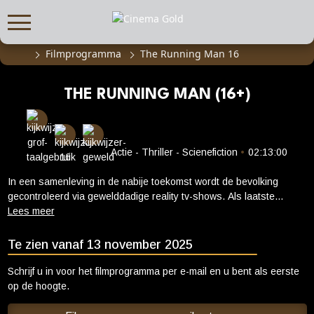
Filmprogramma
The Running Man 16
FILMPROGRAMMA
Actueel filmaanbod
THE RUNNING MAN (16+)
Aanmelden filmprogramma
Kinderfeestjes
Privébioscoop of zaalhuur
Actie - Thriller - Scienefiction
•
02:13:00
In een samenleving in de nabije toekomst wordt de bevolking
ABONNEMENT
gecontroleerd via gewelddadige reality tv-shows. Als laatste
Alle informatie
redmiddel om zijn stervende dochter te redden, doet huisvader
Ben Richards (Glen Powell) mee aan de kijkcijferhit 'The Running
Abonnement afsluiten
Man'onder de charmante, maar meedogenloze leiding van
Te zien vanaf 13 november 2025
Inlog voor abonnees
producer Dan Killian (Josh Brolin). Het doel van deze dodelijke
spelshow: 30 dagen overleven terwijl je wordt opgejaagd door
Schrijf u in voor het filmprogramma per e-mail en u bent als eerste
CADEAUTIPS
professionele hunters die zijn ingehuurd om de kandidaat te
op de hoogte.
doden. Elke stap wordt uitgezonden en elke dag langer in leven
Cadeaukaart kopen